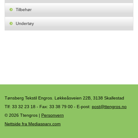
Tilbehør
Undertøy
Tønsberg Tekstil Engros. Løkkeåsveien 22B, 3138 Skallestad
Tlf: 33 32 23 18 - Fax: 33 38 79 00 - E-post:
post@ttengros.no
© 2026 Ttengros |
Personvern
Nettside fra
Mediasparx.com