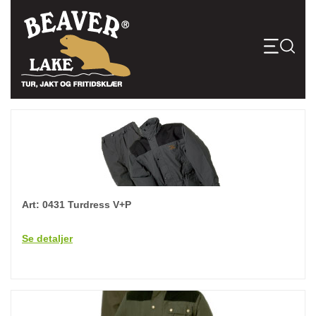
Skip
to
content
Art: 0431 Turdress V+P
Se detaljer