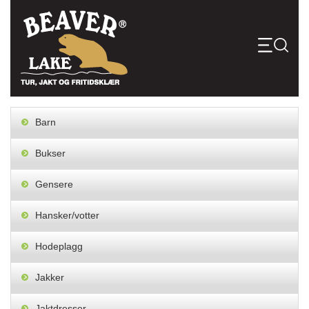
Skip
to
content
Barn
Bukser
Gensere
Hansker/votter
Hodeplagg
Jakker
Jaktdresser