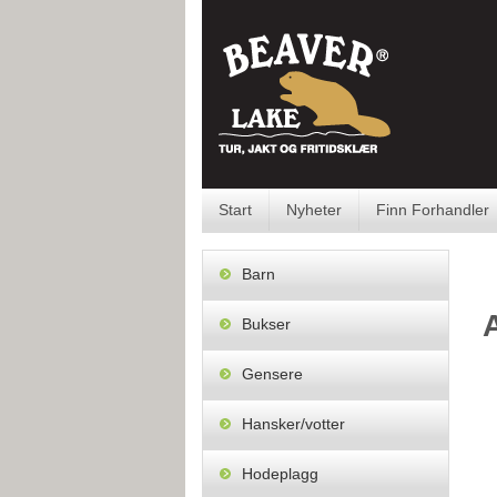
Skip
to
content
Start
Nyheter
Finn Forhandler
Barn
Bukser
Gensere
Hansker/votter
Hodeplagg