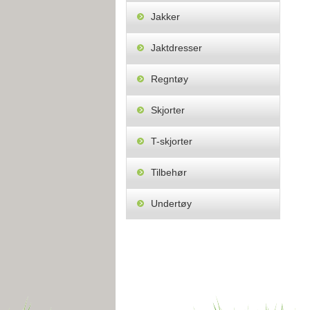
Jakker
Jaktdresser
Regntøy
Skjorter
T-skjorter
Tilbehør
Undertøy