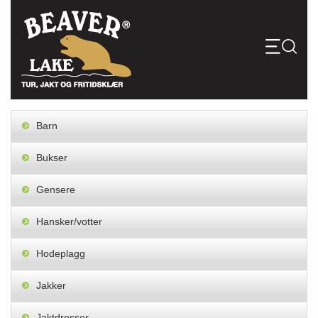
Skip
to
content
Barn
Bukser
Gensere
Hansker/votter
Hodeplagg
Jakker
Jaktdresser