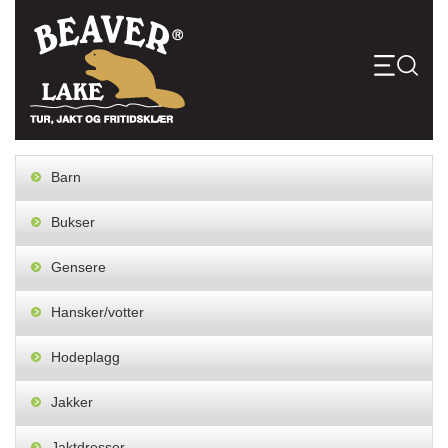
Skip
to
content
Barn
Bukser
Gensere
Hansker/votter
Hodeplagg
Jakker
Jaktdresser