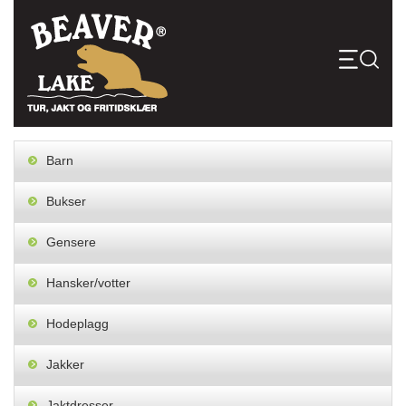
Skip
to
content
Barn
Bukser
Gensere
Hansker/votter
Hodeplagg
Jakker
Jaktdresser