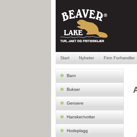
Skip
to
content
Start
Nyheter
Finn Forhandler
Barn
Bukser
Gensere
Hansker/votter
Hodeplagg