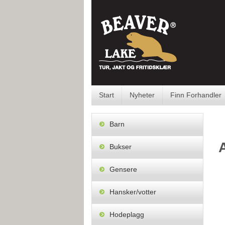
Skip
to
content
Start
Nyheter
Finn Forhandler
Barn
Bukser
Gensere
Hansker/votter
Hodeplagg