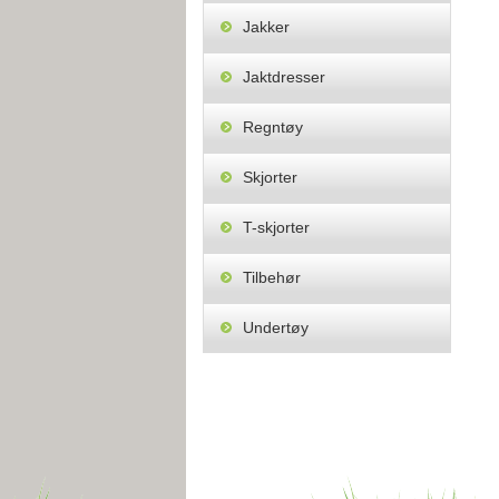
Jakker
Jaktdresser
Regntøy
Skjorter
T-skjorter
Tilbehør
Undertøy