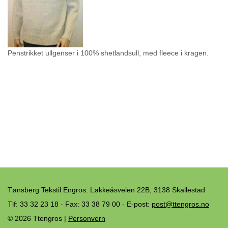
Penstrikket ullgenser i 100% shetlandsull, med fleece i kragen.
Tønsberg Tekstil Engros. Løkkeåsveien 22B, 3138 Skallestad
Tlf: 33 32 23 18 - Fax: 33 38 79 00 - E-post:
post@ttengros.no
© 2026 Ttengros |
Personvern