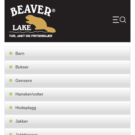
Skip
to
content
Barn
Bukser
Gensere
Hansker/votter
Hodeplagg
Jakker
Jaktdresser