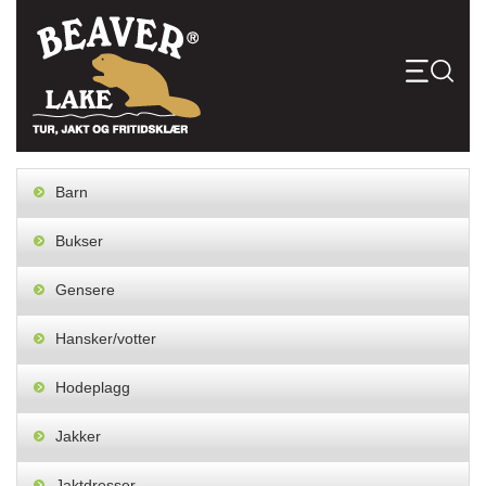
Skip
to
content
Barn
Bukser
Gensere
Hansker/votter
Hodeplagg
Jakker
Jaktdresser